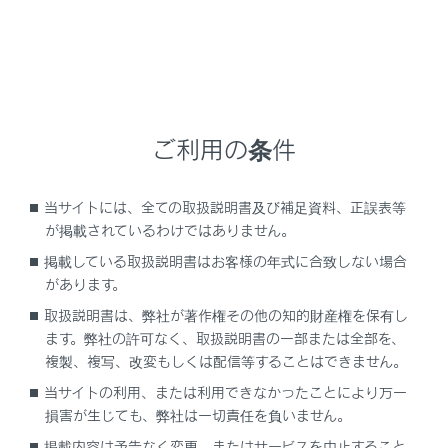
設定項目
ご利用の条件
[‍目的地履歴の消去‍]
当サイトには、全ての取扱説明書及び補足資料、正誤表等
が掲載されているわけではありません。
[‍お気に入り‍]
掲載している取扱説明書はお客様の年式に合致しない場合
があります。
[‍ハートフル音声‍]
取扱説明書は、弊社が著作権その他の知的財産権を保有し
ます。弊社の許可なく、取扱説明書の一部または全部を、
[‍現在地補正‍]
複製、複写、改変もしくは配信等することはできません。
当サイトの利用、または利用できなかったことにより万一
損害が生じても、弊社は一切責任を負いません。
掲載内容は予告なく変更、またはサービスを中止すること