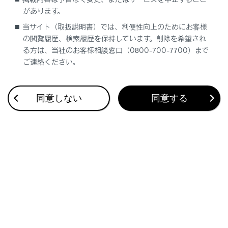
お気に入り設定
があります。
当サイト（取扱説明書）では、利便性向上のためにお客様
現在地を修正する
の閲覧履歴、検索履歴を保持しています。削除を希望され
る方は、当社のお客様相談窓口（0800-700-7700）まで
ご連絡ください。
ハートフル音声を設定する
同意しない
同意する
合わせて見られているページ
走行支援の設定
ドライバーを登録する
ルート設定をする