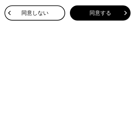
連絡先に新規データを追加する
同意しない
同意する
ワンタッチダイヤルを登録する
ハンズフリー電話についての留意事項
このページは役に立ちましたか？
はい
いいえ
ブックマーク
あとで読む