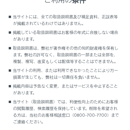
当サイトには、全ての取扱説明書及び補足資料、正誤表等
が掲載されているわけではありません。
希望の項目を選択します。
掲載している取扱説明書はお客様の年式に合致しない場合
電話番号を選択します。
があります。
取扱説明書は、弊社が著作権その他の知的財産権を保有し
関連リンク
ます。弊社の許可なく、取扱説明書の一部または全部を、
複製、複写、改変もしくは配信等することはできません。
VICS・交通情報について
当サイトの利用、または利用できなかったことにより万一
損害が生じても、弊社は一切責任を負いません。
掲載内容は予告なく変更、またはサービスを中止すること
があります。
当サイト（取扱説明書）では、利便性向上のためにお客様
の閲覧履歴、検索履歴を保持しています。削除を希望され
る方は、当社のお客様相談窓口（0800-700-7700）まで
ご連絡ください。
合わせて見られているページ