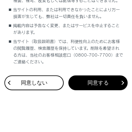
複製、複写、改変もしくは配信等することはできません。
プリセットのモードを変更できます。
当サイトの利用、または利用できなかったことにより万一
損害が生じても、弊社は一切責任を負いません。
[‍エリア‍]
掲載内容は予告なく変更、またはサービスを中止すること
マルチメディアシステムがエリアごとに記憶し
があります。
ているチャンネルを表示します。（GPSの自車
当サイト（取扱説明書）では、利便性向上のためにお客様
位置情報により、今いる地域で放送されている
の閲覧履歴、検索履歴を保持しています。削除を希望され
放送局の局名とチャンネルがプリセットボタン
る方は、当社のお客様相談窓口（0800-700-7700）まで
に表示されます）
ご連絡ください。
[‍マニュアル‍]
同意しない
同意する
マニュアルプリセットモードに切りかわりま
す。プリセットチャンネルを好みに合わせて登
録できます。
知識