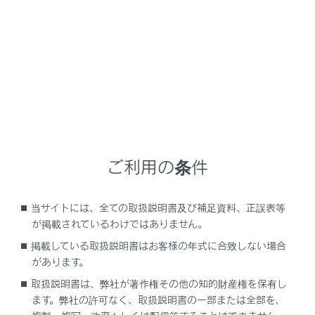
できます。
メールにタッチすると、詳細を表示します。
未読のメールがあるときは、
[‍
‍]
が表示され
ます。
[‍表示形式‍]
サブメニューに表示されるプリセットチャンネルの
表示形式を変更できます。
ご利用の条件
[‍チャンネル‍]
当サイトには、全ての取扱説明書及び補足資料、正誤表等
1～12のチャンネル番号で表示します。
が掲載されているわけではありません。
[‍放送局リスト‍]
掲載している取扱説明書はお客様の年式に合致しない場合
があります。
放送局名を表示します。
取扱説明書は、弊社が著作権その他の知的財産権を保有し
ます。弊社の許可なく、取扱説明書の一部または全部を、
[‍プリセットリスト‍]