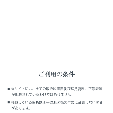
UX300h
取扱説明書
マルチメディア
基本操作
ナビゲーションの基本操作
ナビゲーションの基本操作
地図画面表示
車の現在地の表示
ご利用の条件
地図のスケール（縮尺）の切りかえ
地図の向きの切りかえ
当サイトには、全ての取扱説明書及び補足資料、正誤表等
地図の動かし方
が掲載されているわけではありません。
掲載している取扱説明書はお客様の年式に合致しない場合
があります。