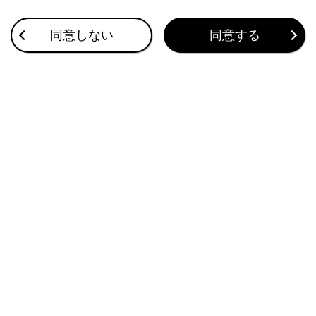
合わせて見られているページ
同意しない
同意する
ETC2.0ユニットの使い方
お問合せ先一覧
ETC画面の操作
このページは役に立ちましたか？
はい
いいえ
ブックマーク
あとで読む