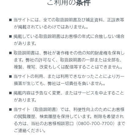
ご利用の条件
ETC カードの保管上のご注意
当サイトには、全ての取扱説明書及び補足資料、正誤表等
ETC 車線通行時のご注意
が掲載されているわけではありません。
掲載している取扱説明書はお客様の年式に合致しない場合
もしも、開閉バーが開かなかったら……
があります。
取扱説明書は、弊社が著作権その他の知的財産権を保有し
車載器の再セットアップ
ます。弊社の許可なく、取扱説明書の一部または全部を、
複製、複写、改変もしくは配信等することはできません。
車載器管理番号に関するお願い
当サイトの利用、または利用できなかったことにより万一
損害が生じても、弊社は一切責任を負いません。
障害者割引制度におけるETC 利用について
掲載内容は予告なく変更、またはサービスを中止すること
があります。
当サイト（取扱説明書）では、利便性向上のためにお客様
の閲覧履歴、検索履歴を保持しています。削除を希望され
る方は、当社のお客様相談窓口（0800-700-7700）まで
ご連絡ください。