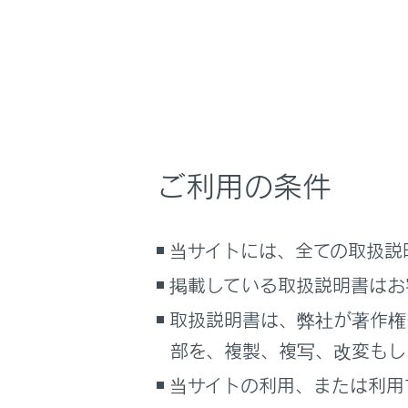
QR コード
こんなときは
ブックマーク
あとで読む
PDFで見る
車両
ご利用の条件
マルチメディア
画面表示設定
当サイトには、全ての取扱説
個人情報の取扱いについて
掲載している取扱説明書はお
知識
サイト利用について
取扱説明書は、弊社が著作権
お問い合わせ
QR
部を、複製、複写、改変もし
QR
当サイトの利用、または利用