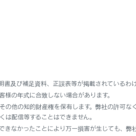
：
明書及び補足資料、正誤表等が掲載されているわ
客様の年式に合致しない場合があります。
その他の知的財産権を保有します。弊社の許可な
 コード
くは配信等することはできません。
 コードは（株）デンソーウェーブの登録商標です。
できなかったことにより万一損害が生じても、弊