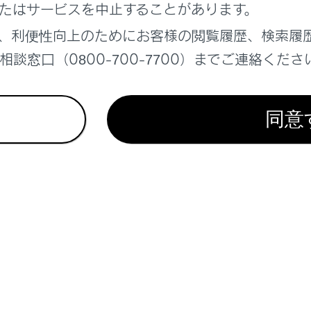
ー／オープンソースソフトウェア情報について
たはサービスを中止することがあります。
品はフリー／オープンソースソフトウェアを含んでいます。こ
、利便性向上のためにお客様の閲覧履歴、検索履
のライセンス情報やソースコードの両方またはどちらか片方は以
談窓口（0800-700-7700）までご連絡くださ
s://www.denso.com/global/en/opensource/dkey/toyota/
タルキーの取り扱い
同意
キーの使用条件