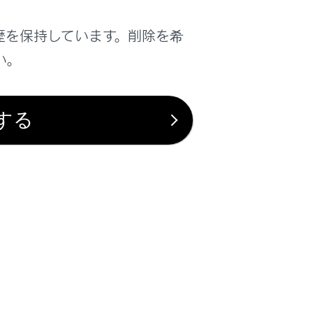
のようなフリー／オープンソースソフトウ
歴を保持しています。削除を希
下のURLで入手することができます。
い。
する