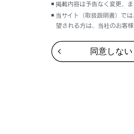
フリ
掲載内容は予告なく変更、ま
本製
当サイト（取扱説明書）では
ェア
望される方は、当社のお客様相
http
デジ
同意しない
デジタル