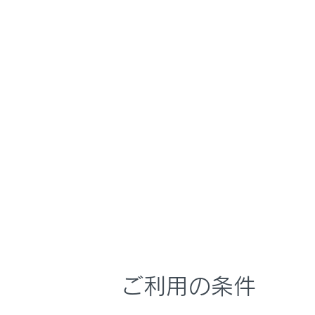
UX300h
取扱説明書
マルチメディア
ホーム
VICS
はじめに
安全・安心のために
メニュー
走行に関する情報表示
運転する前に
運転
知ってお
室内装備・機能
マルチメディア
「‍VICSWI
お手入れのしかた
ご利用の条件
VICSの
万一の場合には
車両情報