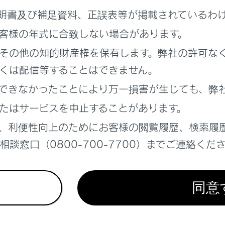
運用時間について
明書及び補足資料、正誤表等が掲載されているわ
客様の年式に合致しない場合があります。
FM多重放送を受信できないとき
その他の知的財産権を保有します。弊社の許可な
用語について
くは配信等することはできません。
できなかったことにより万一損害が生じても、弊
ンター著作権について
たはサービスを中止することがあります。
、利便性向上のためにお客様の閲覧履歴、検索履
ETC2.0（ITSスポット）、TSPSの問い合わせ先について
談窓口（0800-700-7700）までご連絡くだ
者からのお知らせとお願い
同意
去データについて
報有料放送サービス契約約款