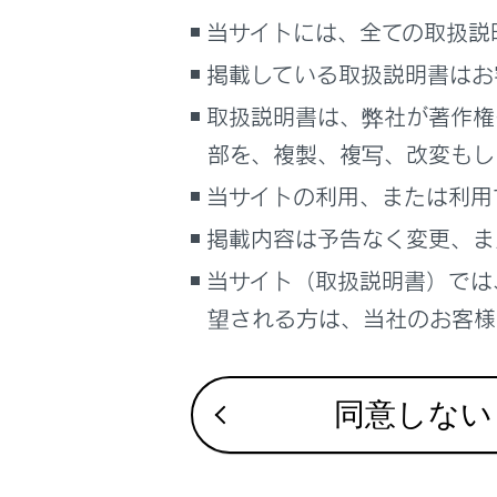
VICSの
こんなときは
当サイトには、全ての取扱説
掲載している取扱説明書はお
ブックマーク
VICS 
あとで読む
取扱説明書は、弊社が著作権
VICSの
部を、複製、複写、改変もし
PDFで見る
車両
当サイトの利用、または利用
VICSセ
マルチメディア
掲載内容は予告なく変更、ま
画面表示設定
当サイト（取扱説明書）では
VICS、
望される方は、当社のお客様相
個人情報の取扱いについて
道路管理
サイト利用について
お問い合わせ
同意しない
VICS過
VICS情