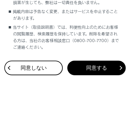
損害が生じても、弊社は一切責任を負いません。
掲載内容は予告なく変更、またはサービスを中止すること
があります。
メインエリアから登録する機器にタッチします。
当サイト（取扱説明書）では、利便性向上のためにお客様
‍®
機器名ではなく、
Bluetooth
アドレスで表示さ
の閲覧履歴、検索履歴を保持しています。削除を希望され
れる場合があります。
る方は、当社のお客様相談窓口（0800-700-7700）まで
ご連絡ください。
メインエリアに登録したい機器が表示されない場
‍®
合は、
Bluetooth
機器からの登録を試してくだ
さい。
同意しない
同意する
‍®
Bluetooth
機器の機種により、特定の画面を
‍®
Bluetooth
機器で表示させないと、追加機器の
リストに表示されない場合があります。詳しくは
‍®
Bluetooth
機器に添付の取扱説明書をご覧くだ
さい。
‍®
表示されているPINコードが、
Bluetooth
機器に表
示されるPINコードと同じことを確認し、
[‍OK‍]
にタ
ッチします。