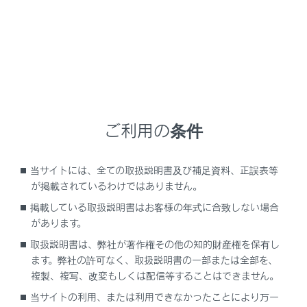
メインメニューの
[‍
‍]
にタッチします。
サブメニューの
[‍Bluetooth／機器‍]
にタッチします。
1 台も機器登録をしていない場合は、手順
Bluetooth
機器をマルチメディアシステムから登録
する 4
へ進んでください。
ご利用の条件
[‍機器の新規登録‍]
にタッチします。
機器がマルチメディアシステムに接続中のとき、機
器を切断するための確認画面が表示される場合があ
当サイトには、全ての取扱説明書及び補足資料、正誤表等
ります。登録をするためには、接続を切断してくだ
が掲載されているわけではありません。
さい。
掲載している取扱説明書はお客様の年式に合致しない場合
があります。
[‍見つからなかった場合‍]
にタッチします。
取扱説明書は、弊社が著作権その他の知的財産権を保有し
ます。弊社の許可なく、取扱説明書の一部または全部を、
複製、複写、改変もしくは配信等することはできません。
当サイトの利用、または利用できなかったことにより万一