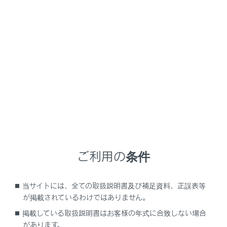
UX300h
取扱説明書
マルチメディア
ナビゲーション
目的地に設定する場所の検索
目的地に設定する場所の検索
目的地検索について
目的地検索画面の見方
ご利用の条件
検索結果リスト画面の見方
経由地を追加する
当サイトには、全ての取扱説明書及び補足資料、正誤表等
電話帳から目的地を検索する
が掲載されているわけではありません。
スマートフォンから目的地を設定する
掲載している取扱説明書はお客様の年式に合致しない場合
があります。