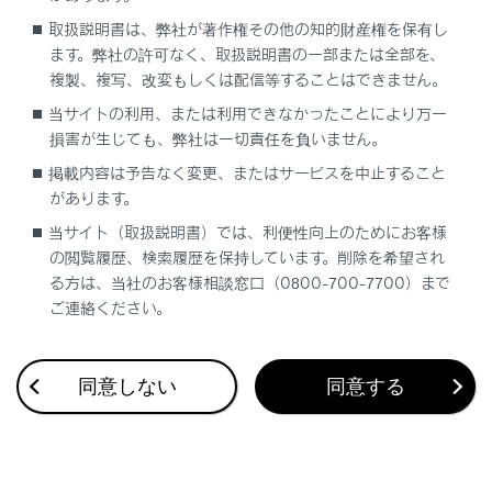
取扱説明書は、弊社が著作権その他の知的財産権を保有し
ます。弊社の許可なく、取扱説明書の一部または全部を、
複製、複写、改変もしくは配信等することはできません。
当サイトの利用、または利用できなかったことにより万一
損害が生じても、弊社は一切責任を負いません。
合わせて見られているページ
掲載内容は予告なく変更、またはサービスを中止すること
があります。
VICSについて
当サイト（取扱説明書）では、利便性向上のためにお客様
の閲覧履歴、検索履歴を保持しています。削除を希望され
目的地検索画面の見方
る方は、当社のお客様相談窓口（0800-700-7700）まで
地図を更新する
ご連絡ください。
同意しない
同意する
このページは役に立ちましたか？
はい
いいえ