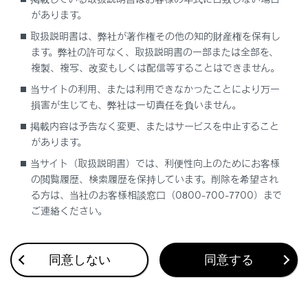
があります。
ハイブリッドシステムインジケーター／タコメ
ーター表示エリア
取扱説明書は、弊社が著作権その他の知的財産権を保有し
ます。弊社の許可なく、取扱説明書の一部または全部を、
複製、複写、改変もしくは配信等することはできません。
当サイトの利用、または利用できなかったことにより万一
損害が生じても、弊社は一切責任を負いません。
掲載内容は予告なく変更、またはサービスを中止すること
があります。
合わせて見られているページ
当サイト（取扱説明書）では、利便性向上のためにお客様
ディスプレイの表示内容
の閲覧履歴、検索履歴を保持しています。削除を希望され
る方は、当社のお客様相談窓口（0800-700-7700）まで
計器類
ご連絡ください。
マルチインフォメーションディスプレイ
同意しない
同意する
このページは役に立ちましたか？