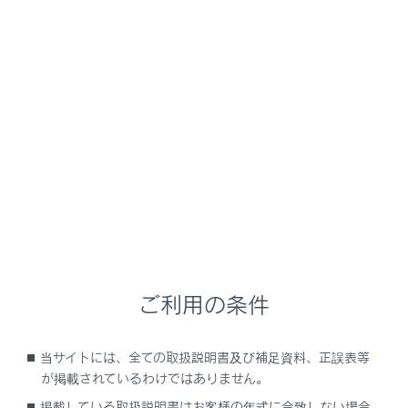
UX300h
取扱説明書
走行に関する情報表示
計器の見方
ヘッドアップディスプレイ
メニュー
ヘッドアップディスプレイは、フロントウインドウガラ
スに運転支援システムの作動状況や走行に関するさまざ
まな情報を表示することができます。
ご利用の条件
ディスプレイの表示
当サイトには、全ての取扱説明書及び補足資料、正誤表等
が掲載されているわけではありません。
ヘッドアップディスプレイの使い方
掲載している取扱説明書はお客様の年式に合致しない場合