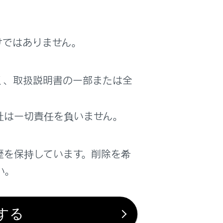
けではありません。
く、取扱説明書の一部または全
社は一切責任を負いません。
歴を保持しています。削除を希
い。
す。
れている必要があります。
する