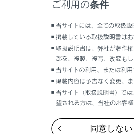
ご利用の条件
こんなときは
まとめて
ブックマーク
当サイトには、全ての取扱説
あとで読む
掲載している取扱説明書はお
PDFで見る
取扱説明書は、弊社が著作権
車両
部を、複製、複写、改変もし
マルチメディア
[‍
‍]
：
当サイトの利用、または利用
画面表示設定
[‍
‍]
：
掲載内容は予告なく変更、ま
個人情報の取扱いについて
当サイト（取扱説明書）では
[‍USB‍]
：
サイト利用について
望される方は、当社のお客様相
[‍スマート
お問い合わせ
転送先
同意しない
関連リンク