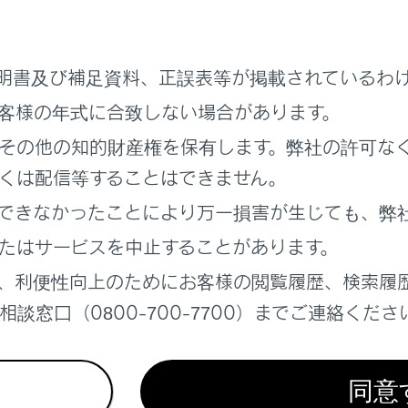
選択したい映像のチェックボックスにタッチします。
明書及び補足資料、正誤表等が掲載されているわ
客様の年式に合致しない場合があります。
その他の知的財産権を保有します。弊社の許可な
くは配信等することはできません。
映像を削除します。
できなかったことにより万一損害が生じても、弊
映像を外部メディアへ転送します。
たはサービスを中止することがあります。
、利便性向上のためにお客様の閲覧履歴、検索履
USB端子に接続したUSBメモリーに転送されます。
談窓口（0800-700-7700）までご連絡くださ
フォン‍]
：スマートフォンなどのスマートデバイスに転送されま
のスマートデバイスに専用アプリケーションがインストールさ
同意