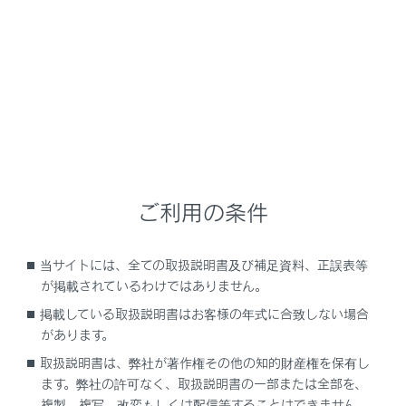
UX300h
取扱説明書
運転
運転のしかた
方向指示レバー
ご利用の条件
当サイトには、全ての取扱説明書及び補足資料、正誤表等
操作のしかた
が掲載されているわけではありません。
掲載している取扱説明書はお客様の年式に合致しない場合
があります。
取扱説明書は、弊社が著作権その他の知的財産権を保有し
ます。弊社の許可なく、取扱説明書の一部または全部を、
複製、複写、改変もしくは配信等することはできません。