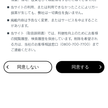
合わせて見られているページ
当サイトの利用、または利用できなかったことにより万一
損害が生じても、弊社は一切責任を負いません。
レーダークルーズコントロール
掲載内容は予告なく変更、またはサービスを中止すること
トランスミッション
があります。
PDA（プロアクティブドライビングアシスト）
当サイト（取扱説明書）では、利便性向上のためにお客様
の閲覧履歴、検索履歴を保持しています。削除を希望され
る方は、当社のお客様相談窓口（0800-700-7700）まで
ご連絡ください。
このページは役に立ちましたか？
同意しない
同意する
はい
いいえ
ブックマーク
あとで読む