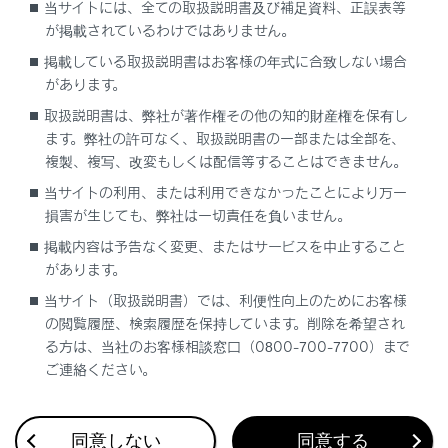
接続している場合、正しくサービスが行えない場合があ
当サイトには、全ての取扱説明書及び補足資料、正誤表等
ります。
が掲載されているわけではありません。
掲載している取扱説明書はお客様の年式に合致しない場合
があります。
取扱説明書は、弊社が著作権その他の知的財産権を保有し
リモートメンテナンスメール
ます。弊社の許可なく、取扱説明書の一部または全部を、
複製、複写、改変もしくは配信等することはできません。
e ケア
当サイトの利用、または利用できなかったことにより万一
損害が生じても、弊社は一切責任を負いません。
掲載内容は予告なく変更、またはサービスを中止すること
があります。
当サイト（取扱説明書）では、利便性向上のためにお客様
の閲覧履歴、検索履歴を保持しています。削除を希望され
合わせて見られているページ
る方は、当社のお客様相談窓口（0800-700-7700）まで
ご連絡ください。
データ通信に関する留意事項
Webブラウザ画面を操作する
同意しない
同意する