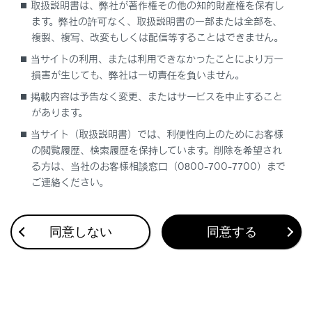
取扱説明書は、弊社が著作権その他の知的財産権を保有し
ます。弊社の許可なく、取扱説明書の一部または全部を、
複製、複写、改変もしくは配信等することはできません。
当サイトの利用、または利用できなかったことにより万一
損害が生じても、弊社は一切責任を負いません。
合わせて見られているページ
掲載内容は予告なく変更、またはサービスを中止すること
があります。
VICSについて
当サイト（取扱説明書）では、利便性向上のためにお客様
目的地検索画面の見方
の閲覧履歴、検索履歴を保持しています。削除を希望され
地図を更新する
る方は、当社のお客様相談窓口（0800-700-7700）まで
ご連絡ください。
同意しない
同意する
このページは役に立ちましたか？
はい
いいえ