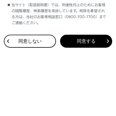
道路交通情報提供サービス
当サイト（取扱説明書）では、利便性向上のためにお客様
の閲覧履歴、検索履歴を保持しています。削除を希望され
割込情報（ETC2.0サービス）を再表示する
る方は、当社のお客様相談窓口（0800-700-7700）まで
ご連絡ください。
同意しない
同意する
合わせて見られているページ
VICSについて
目的地検索画面の見方
地図を更新する
このページは役に立ちましたか？