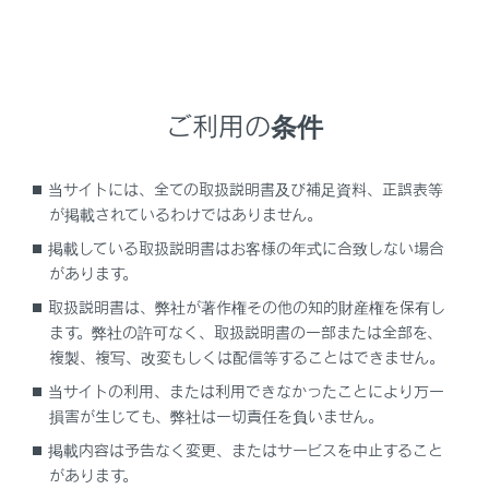
ETC2.0サービスについては、
（
ETC2.0 サー
ビスについて
）
をご覧ください。
以下の割込情報の音量は、「システム音量」の
設定で調整することができます。
ご利用の条件
安全運転支援案内サービス
道路交通情報提供サービス
当サイトには、全ての取扱説明書及び補足資料、正誤表等
が掲載されているわけではありません。
関連リンク
掲載している取扱説明書はお客様の年式に合致しない場合
があります。
ETC2.0 サービスについて
取扱説明書は、弊社が著作権その他の知的財産権を保有し
サウンドやメディアの設定を変更する
ます。弊社の許可なく、取扱説明書の一部または全部を、
複製、複写、改変もしくは配信等することはできません。
当サイトの利用、または利用できなかったことにより万一
損害が生じても、弊社は一切責任を負いません。
安全運転支援（注意警戒情報）案内サービス
掲載内容は予告なく変更、またはサービスを中止すること
があります。