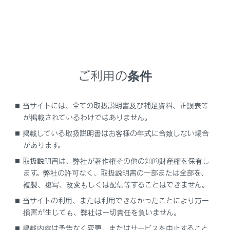
[削除]にタッチします。
ご利用の条件
当サイトには、全ての取扱説明書及び補足資料、正誤表等
が掲載されているわけではありません。
掲載している取扱説明書はお客様の年式に合致しない場合
他のユーザーがメイン機器に設定している機器の
があります。
場合、削除できません。
取扱説明書は、弊社が著作権その他の知的財産権を保有し
ます。弊社の許可なく、取扱説明書の一部または全部を、
[削除]にタッチします。
複製、複写、改変もしくは配信等することはできません。
当サイトの利用、または利用できなかったことにより万一
損害が生じても、弊社は一切責任を負いません。
知識
掲載内容は予告なく変更、またはサービスを中止すること