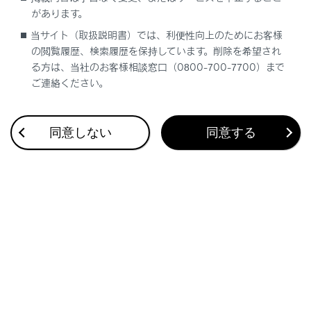
があります。
緊急通報中は、携帯電話の登録を削除でき
当サイト（取扱説明書）では、利便性向上のためにお客様
ません。
の閲覧履歴、検索履歴を保持しています。削除を希望され
®
Bluetooth
機器の状態によっては削除でき
る方は、当社のお客様相談窓口（0800-700-7700）まで
ない場合があります。
ご連絡ください。
同意しない
同意する
合わせて見られているページ
Android Autoを使用する
Bluetooth®機器との接続
Apple CarPlay/Android Auto使用上の留意事項