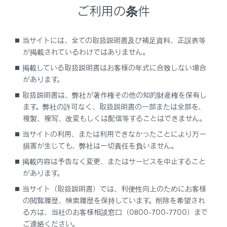
ご利用の条件
続されます。
連絡先データ転送中は、次のように対応し
当サイトには、全ての取扱説明書及び補足資料、正誤表等
ます。
が掲載されているわけではありません。
手動転送（OPP）中に着信を受けた場合
掲載している取扱説明書はお客様の年式に合致しない場合
は、携帯電話本体での通話になります。
があります。
手動転送中はマルチメディアシステムか
取扱説明書は、弊社が著作権その他の知的財産権を保有し
ら発信できません。
ます。弊社の許可なく、取扱説明書の一部または全部を、
複製、複写、改変もしくは配信等することはできません。
携帯電話が自動転送（PBAP）にも手動
転送（OPP）にも対応していない場合、
当サイトの利用、または利用できなかったことにより万一
®
損害が生じても、弊社は一切責任を負いません。
Bluetooth
を使用して連絡先データを転
送できません。ただし、連絡先データは
掲載内容は予告なく変更、またはサービスを中止すること
USBメモリーから転送できます。
があります。
当サイト（取扱説明書）では、利便性向上のためにお客様
連絡先データ転送中にエンジンスイッチ
の閲覧履歴、検索履歴を保持しています。削除を希望され
＜パワースイッチ＞をOFFにした場合、
る方は、当社のお客様相談窓口（0800-700-7700）まで
転送は中止されます。この場合は、エン
ご連絡ください。