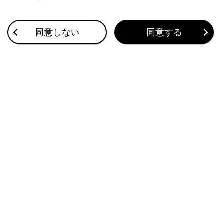
ジン＜ハイブリッドシステム＞を始動し
て、再度転送操作をやりなおしてくださ
い。
同意しない
同意する
次の場合、転送中の連絡先データは保存さ
れません。（転送された一部のデータも保存
されません。）
マルチメディアシステム側のメモリ容量
により途中で自動転送（PBAP）が終了
したとき。
何らかの原因で自動転送（PBAP）が中
断されたとき。
マルチメディアシステム側の連絡先データを
携帯電話に転送することはできません。
®
連絡先データ転送中は、Bluetooth
オーデ
ィオの接続が切断されることがあります。こ