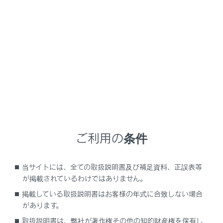
量の排気ガスが眠気を招き事故の原因となるほか、重
大な健康障害におよぶか、最悪の場合死亡につながる
おそれがあります。
走行中の留意事項
トランクを閉じてください。
トランクが閉じているのに車内で排気ガス臭がす
るときは、ドアガラスを開けて空気を入れかえ、
すみやかにレクサス販売店で点検整備を受けてく
ださい。
ご利用の条件
駐車するとき
車庫内など換気が悪い場所や囲まれた場所で
当サイトには、全ての取扱説明書及び補足資料、正誤表等
は、エンジン＜ハイブリッドシステム＞を停止
が掲載されているわけではありません。
してください。
掲載している取扱説明書はお客様の年式に合致しない場合
があります。
長時間エンジン＜ハイブリッドシステム＞が作
動したままにしないでください。
取扱説明書は、弊社が著作権その他の知的財産権を保有し