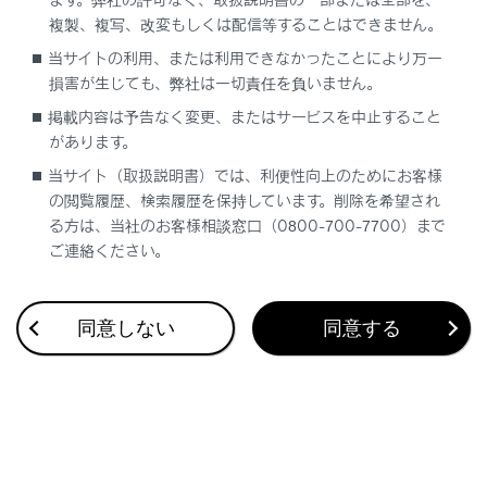
ワード編集画面で確認してください。
複製、複写、改変もしくは配信等することはできません。
当サイトの利用、または利用できなかったことにより万一
損害が生じても、弊社は一切責任を負いません。
知識
掲載内容は予告なく変更、またはサービスを中止すること
があります。
第3者による不正利用を防ぐため、次のよう
当サイト（取扱説明書）では、利便性向上のためにお客様
なパスワードを設定することを推奨します。
の閲覧履歴、検索履歴を保持しています。削除を希望され
る方は、当社のお客様相談窓口（0800-700-7700）まで
13文字以上とする
ご連絡ください。
アルファベット、数字を混在させる
定期的に変更する
同意しない
同意する
パスワードを書いた紙を人目の付くとこ
ろに保管しない
他のパスワードの使いまわし、似たパス
ワードを使わない