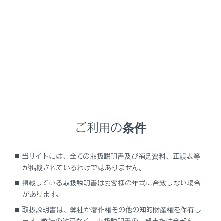
マルチメディアシステムの設定によってはメッセ
ージが表示されます。画面の案内に従って操作し
てください。
®
Wi-Fi
機器からマルチメディアシステムのWi-Fi
Hotspotに接続します。
ご利用の条件
®
®
Wi-Fi
機器からの接続は、Wi-Fi
機器に添付の
取扱説明書を参照してください。
当サイトには、全ての取扱説明書及び補足資料、正誤表等
ネットワーク名はメインエリアのHotspot下部に
が掲載されているわけではありません。
表示されます。
掲載している取扱説明書はお客様の年式に合致しない場合
があります。
ネットワークのパスワードはメインエリアに表示
されます。パスワードが長い場合、省略されて表
取扱説明書は、弊社が著作権その他の知的財産権を保有し
示される場合があります。画面にタッチしてパス
ます。弊社の許可なく、取扱説明書の一部または全部を、