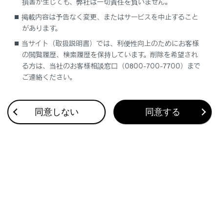
損害が生じても、弊社は一切責任を負いません。
連絡先データが登録されていない場合、マル
チメディアシステムに連絡先データを転送／
掲載内容は予告なく変更、またはサービスを中止すること
追加する必要があります。
があります。
当サイト（取扱説明書）では、利便性向上のためにお客様
マルチメディアシステムの連絡先データは、
の閲覧履歴、検索履歴を保持しています。削除を希望され
接続しているハンズフリー電話の連絡先デー
る方は、当社のお客様相談窓口（0800-700-7700）まで
タが表示されます。
ご連絡ください。
2台接続などでハンズフリー電話を切りかえ
た場合、連絡先データも切りかわります。
同意しない
同意する
合わせて見られているページ
ステアリングスイッチで操作する
ウェイト／ポーズ信号を使って電話をかける