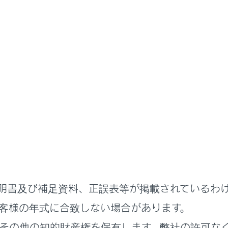
扱説明書
ハンズフリー電話
連絡先データの編集
ッチダイヤルを登録する
る電話番号を登録しておくことで、ワンタッチで呼び出すこと
が必要です。
らワンタッチダイヤルを登録する
明書及び補足資料、正誤表等が掲載されているわ
ワンタッチダイヤルを登録する
客様の年式に合致しない場合があります。
その他の知的財産権を保有します。弊社の許可な