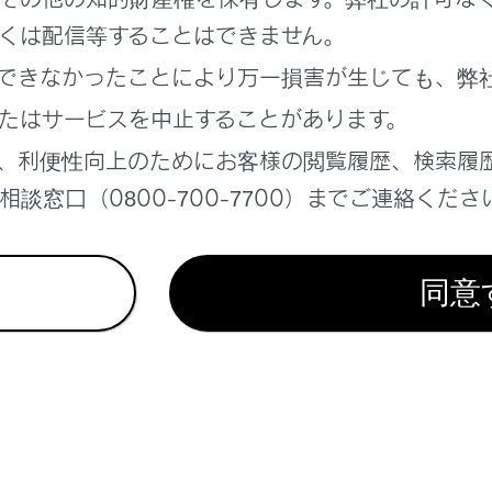
チダイヤルを削除する
くは配信等することはできません。
できなかったことにより万一損害が生じても、弊
たはサービスを中止することがあります。
、利便性向上のためにお客様の閲覧履歴、検索履
れているページ
このページ
談窓口（0800-700-7700）までご連絡くださ
スイッチで操作する
ーズ信号を使って電話をかける
同意
の転送