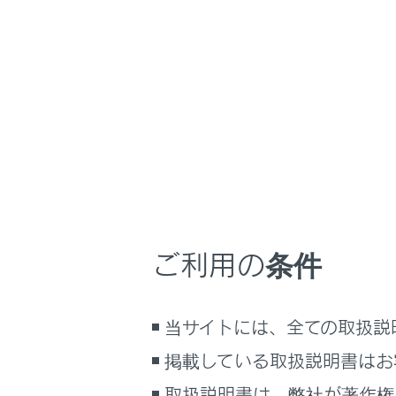
LC500/LC500h
取
マルチメディア
ホーム
ワンタ
はじめに
安全・安心のために
メニュー
走行に関する情報表示
よく利用す
運転する前に
ごとに登録
運転
ご利用の条件
室内装備・機能
マルチメディア
連絡先か
当サイトには、全ての取扱説
お手入れのしかた
履歴から
万一の場合には
掲載している取扱説明書はお
車両情報
取扱説明書は、弊社が著作権