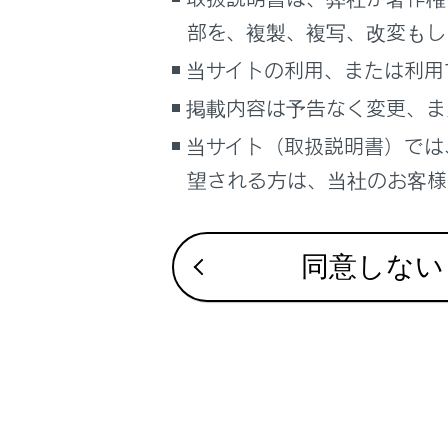
ワンタッ
こんなときは
部を、複製、複写、改変もし
ブックマーク
当サイトの利用、または利用
あとで読む
掲載内容は予告なく変更、ま
当サイト（取扱説明書）では
PDFで見る
合わせて見ら
車両
望される方は、当社のお客様相
マルチメディア
ステアリング
ウェイト／ポ
画面表示設定
同意しない
連絡先データ
個人情報の取扱いについて
サイト利用について
お問い合わせ