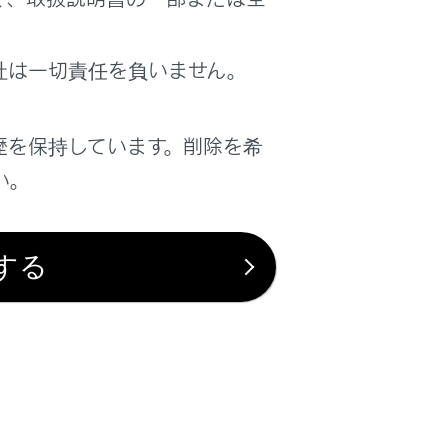
社は一切責任を負いません。
歴を保持しています。削除を希
は役に立ちましたか？
い。
はい
いいえ
する