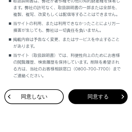
取扱説明書は、弊社が著作権その他の知的財産権を保有し
ます。弊社の許可なく、取扱説明書の一部または全部を、
複製、複写、改変もしくは配信等することはできません。
当サイトの利用、または利用できなかったことにより万一
損害が生じても、弊社は一切責任を負いません。
合わせて見られているページ
掲載内容は予告なく変更、またはサービスを中止すること
があります。
チャイルドシート（コンバーチブル）
当サイト（取扱説明書）では、利便性向上のためにお客様
アクティブロールバー（コンバーチブル）
の閲覧履歴、検索履歴を保持しています。削除を希望され
ハイブリッドシステムの特徴（LC500h）
る方は、当社のお客様相談窓口（0800-700-7700）まで
ご連絡ください。
同意しない
同意する
このページは役に立ちましたか？
はい
いいえ