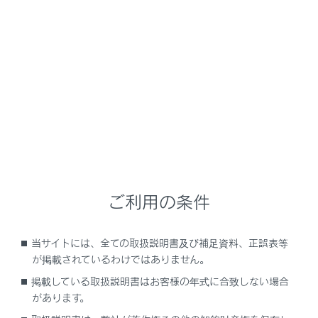
LC500/LC500h
取扱説明書
安全・安心のために
安全にお使いいただくために
SRSエアバッグ（コンバーチブ
ル）
SRSエアバッグは乗員に重大な危害がおよぶような強い
ご利用の条件
衝撃を受けたときにふくらみ、シートベルトが体を拘束
する働きと併せて乗員への衝撃を緩和させます。
当サイトには、全ての取扱説明書及び補足資料、正誤表等
が掲載されているわけではありません。
SRSエアバッグシステム
掲載している取扱説明書はお客様の年式に合致しない場合
があります。