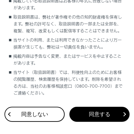
WEBサイト
掲載している取扱説明書はお客様の年式に合致しない場合
があります。
スマートフォンアプリ
取扱説明書は、弊社が著作権その他の知的財産権を保有し
ます。弊社の許可なく、取扱説明書の一部または全部を、
複製、複写、改変もしくは配信等することはできません。
当サイトの利用、または利用できなかったことにより万一
損害が生じても、弊社は一切責任を負いません。
掲載内容は予告なく変更、またはサービスを中止すること
があります。
合わせて見られているページ
当サイト（取扱説明書）では、利便性向上のためにお客様
の閲覧履歴、検索履歴を保持しています。削除を希望され
G-Linkを解約する
る方は、当社のお客様相談窓口（0800-700-7700）まで
緊急通報できない場合について
ご連絡ください。
緊急通報をする
同意しない
同意する
このページは役に立ちましたか？