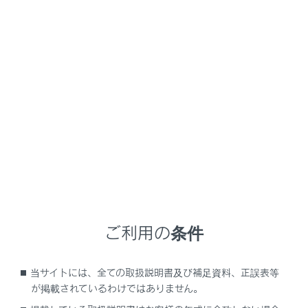
LC500/LC500h
取扱説明書
マルチメディア
G-Link
G-Linkの利用手続き
G-Linkを利用する
メニュー
ご利用の際には各サービスの使用方法、留意事項を確認
のうえご利用ください。
ご利用の条件
ご利用の前に
各サービスを使う
当サイトには、全ての取扱説明書及び補足資料、正誤表等
が掲載されているわけではありません。