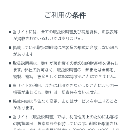
注意
ご利用の条件
アンテナ入りガラス（室内側）の清掃は湿った
布で線にそって軽くふいてください。ガラスク
当サイトには、全ての取扱説明書及び補足資料、正誤表等
リーナーなどは、アンテナをいためますので使
が掲載されているわけではありません。
用しないでください。
掲載している取扱説明書はお客様の年式に合致しない場合
フロントウインドウガラスおよびリヤクォータ
があります。
ーガラスのアンテナ線部に以下のものを貼りつ
取扱説明書は、弊社が著作権その他の知的財産権を保有し
けないでください。受信感度が低下したり、ノ
ます。弊社の許可なく、取扱説明書の一部または全部を、
イズ（雑音）が発生するおそれがあります。
複製、複写、改変もしくは配信等することはできません。
当サイトの利用、または利用できなかったことにより万一
金属を含有するウインドウフィルム
損害が生じても、弊社は一切責任を負いません。
その他の金属物（レクサス純正品以外のア
掲載内容は予告なく変更、またはサービスを中止すること
ンテナなど）
があります。
当サイト（取扱説明書）では、利便性向上のためにお客様
の閲覧履歴、検索履歴を保持しています。削除を希望され