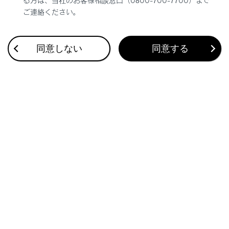
る方は、当社のお客様相談窓口（0800-700-7700）まで
ご連絡ください。
合わせて見られているページ
同意しない
同意する
Apple CarPlayを再生する
HDMIを再生する
Miracast®対応機器を接続する
このページは役に立ちましたか？
はい
いいえ