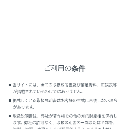
ださい。）
画面モード切りかえボタン
ボタンをタッチするたびに、バックビューとワイド
バックビューが切りかわります。
ガイド線切りかえボタン
ボタンをタッチするたびに、ガイド線表示モードが
切りかわります。（→
ガイド線表示モードの切りか
え
）
RCTA（リヤクロストラフィックアラート）
ご利用の条件
後側方からの接近車両や障害物を後側方レーダーで
検知すると、画面にインジケーターが表示されま
当サイトには、全ての取扱説明書及び補足資料、正誤表等
す。（RCTA（リヤクロストラフィックアラート）に
が掲載されているわけではありません。
ついては、別冊「取扱説明書」をご覧ください。）
掲載している取扱説明書はお客様の年式に合致しない場合
カスタマイズ設定ボタン
があります。
コーナリングビュー自動表示や車両のボデーカラー
取扱説明書は、弊社が著作権その他の知的財産権を保有し
などの設定を変更できます。（→
パノラミックビュ
ます。弊社の許可なく、取扱説明書の一部または全部を、
ーモニターの設定を変更する
）