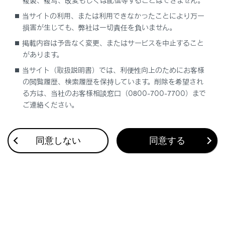
複製、複写、改変もしくは配信等することはできません。
当サイトの利用、または利用できなかったことにより万一
知識
損害が生じても、弊社は一切責任を負いません。
掲載内容は予告なく変更、またはサービスを中止すること
シフトポジションがRのときにカメラスイッ
があります。
チを押すと、パノラミックビュー＆ワイドフ
当サイト（取扱説明書）では、利便性向上のためにお客様
ロントビューに切りかえできます。
の閲覧履歴、検索履歴を保持しています。削除を希望され
クリアランスソナーの表示位置とカメラ映
る方は、当社のお客様相談窓口（0800-700-7700）まで
像に映し出される障害物の位置は合わない
ご連絡ください。
ことがあります。
同意しない
同意する
警告
乗車人数、積載量、路面の勾配などにより、画
面のガイド線の示す位置はかわります。必ず後
方や周囲の安全を直接確認しながら運転してく
ださい。