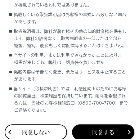
が掲載されているわけではありません。
掲載している取扱説明書はお客様の年式に合致しない場合
操作のしかた
があります。
取扱説明書は、弊社が著作権その他の知的財産権を保有し
ワイパーの停止位置切りかえ／ワイパーの立て
ます。弊社の許可なく、取扱説明書の一部または全部を、
方
複製、複写、改変もしくは配信等することはできません。
当サイトの利用、または利用できなかったことにより万一
損害が生じても、弊社は一切責任を負いません。
掲載内容は予告なく変更、またはサービスを中止すること
があります。
当サイト（取扱説明書）では、利便性向上のためにお客様
合わせて見られているページ
の閲覧履歴、検索履歴を保持しています。削除を希望され
る方は、当社のお客様相談窓口（0800-700-7700）まで
ご連絡ください。
アクティブリヤウィング
サーキットモード（LC500）
ドライブモードセレクトスイッチ
同意しない
同意する