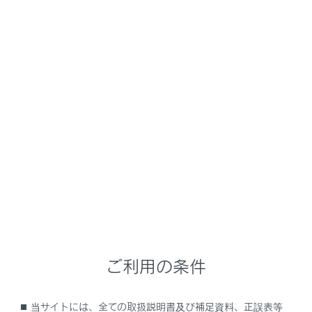
LC500/LC500h
取扱説明書
運転
ランプのつけ方・ワイパーの使い方
ワイパー&ウォッシャー
メニュー
レバー操作で、ワイパーの作動を自動／手動に切りかえ
たり、ウォッシャーを作動させたりすることができます。
注意
フロントウインドウガラスが乾いているとき
ご利用の条件
ワイパーを使わないでください。
ガラスを傷付けるおそれがあります。
当サイトには、全ての取扱説明書及び補足資料、正誤表等