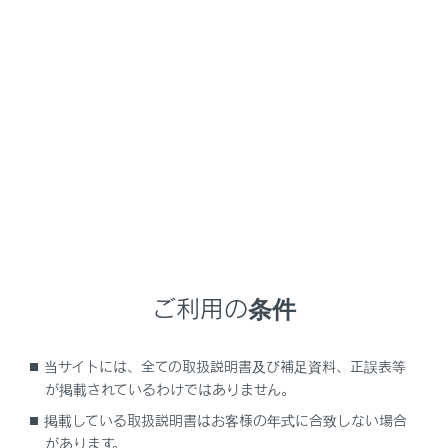
LC500/LC500h
取扱説明書
お手入れのしかた
簡単な点検・部品交換
電球（バルブ）の交換
メニュー
次に記載する電球は、ご自身で交換できます。交換する
前に、切れた電球のW（ワット）数を確認してくださ
い。部品が破損するおそれがあるので、レクサス販売店
ご利用の条件
で交換することをおすすめします。
当サイトには、全ての取扱説明書及び補足資料、正誤表等
電球の位置
が掲載されているわけではありません。
掲載している取扱説明書はお客様の年式に合致しない場合
電球交換をするには
があります。