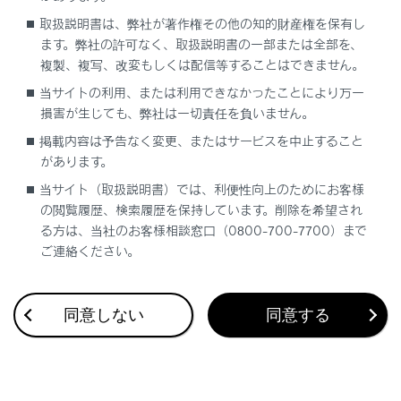
取扱説明書は、弊社が著作権その他の知的財産権を保有し
ます。弊社の許可なく、取扱説明書の一部または全部を、
複製、複写、改変もしくは配信等することはできません。
当サイトの利用、または利用できなかったことにより万一
損害が生じても、弊社は一切責任を負いません。
合わせて見られているページ
掲載内容は予告なく変更、またはサービスを中止すること
があります。
タイヤについて
当サイト（取扱説明書）では、利便性向上のためにお客様
の閲覧履歴、検索履歴を保持しています。削除を希望され
タイヤの交換
る方は、当社のお客様相談窓口（0800-700-7700）まで
エアコンフィルターの交換
ご連絡ください。
同意しない
同意する
このページは役に立ちましたか？
はい
いいえ