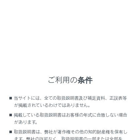
LC500/LC500h
取扱説明書
万一の場合には
緊急時の対処法
給油扉が開かないときは
給油口オープナースイッチを押しても給油扉が開かない
ご利用の条件
ときは、次の手順で給油扉を開けることができます。
当サイトには、全ての取扱説明書及び補足資料、正誤表等
給油扉を開くには
が掲載されているわけではありません。
掲載している取扱説明書はお客様の年式に合致しない場合
があります。
取扱説明書は、弊社が著作権その他の知的財産権を保有し
ます。弊社の許可なく、取扱説明書の一部または全部を、