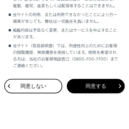
複製、複写、改変もしくは配信等することはできません。
当サイトの利用、または利用できなかったことにより万一
合わせて見られているページ
損害が生じても、弊社は一切責任を負いません。
警告灯がついたときは
掲載内容は予告なく変更、またはサービスを中止すること
があります。
電子キーが正常に働かないときは
当サイト（取扱説明書）では、利便性向上のためにお客様
ソフトトップルーフが閉まらないときは（コンバーチブル）
の閲覧履歴、検索履歴を保持しています。削除を希望され
る方は、当社のお客様相談窓口（0800-700-7700）まで
ご連絡ください。
このページは役に立ちましたか？
同意しない
同意する
はい
いいえ