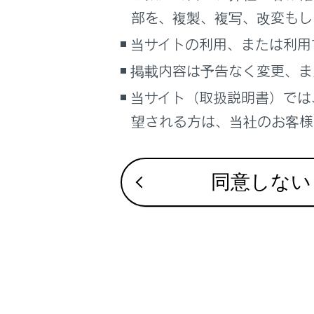
話
部を、複製、複写、改変もし
マ
当サイトの利用、または利用
ィ
掲載内容は予告なく変更、ま
ド
当サイト（取扱説明書）では
携
望される方は、当社のお客様相
同意しない
連
[
機