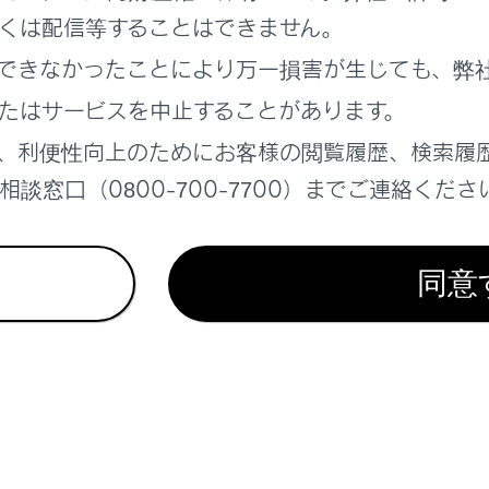
より優先される音声案内は、ミュートされません。
くは配信等することはできません。
ルチメディアシステムで携帯電話の着信音を設定していても、
できなかったことにより万一損害が生じても、弊
アシステムでは違う着信音が出力される場合があります。
たはサービスを中止することがあります。
ライブモードなど、携帯電話の設定によっては、着信できない
、利便性向上のためにお客様の閲覧履歴、検索履
帯電話の機種によっては、次のことがあります。
談窓口（0800-700-7700）までご連絡くださ
着信音は、車両スピーカーと携帯電話の両方から聞こえる場合
着信時に相手の電話番号が表示されない場合があります。
同意
携帯電話を直接操作して電話を受けたとき、または携帯電話
電話での通話になる場合があります。
携帯電話でデータ通信を行っている最中に着信があったときは
表示されず、着信音も鳴らない場合があります。
絡先自動転送（PBAP）に対応している携帯電話で、連絡先の
連絡先の画像表示]がONに設定されていると、電話番号と共に
器を設定する
）