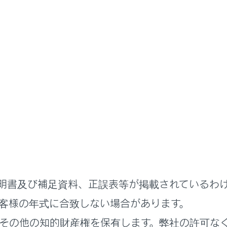
ずれかの操作をして、電話に出ます。
]にタッチします。
アリングの[
]スイッチを押します。
ージェント（音声対話サービス）で電話に出るための音声コマン
明書及び補足資料、正誤表等が掲載されているわ
車支援システム画面表示中は、着信画面が表示されません。着
客様の年式に合致しない場合があります。
信中は、ハンズフリー電話以外で出力される音声をミュート（
その他の知的財産権を保有します。弊社の許可な