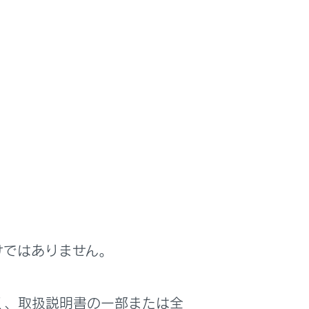
ドを発話します。（→
音声で操作する
）
けではありません。
信音のみで着信が通知されます。
消音）します。ただし、ハンズフリー電
く、取扱説明書の一部または全