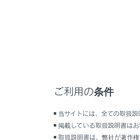
こんなときは
ブックマーク
あとで読む
PDFで見る
次のい
車両
[
マルチメディア
ステ
画面表示設定
エ
ご利用の条件
個人情報の取扱いについて
サイト利用について
知識
お問い合わせ
当サイトには、全ての取扱説
駐
掲載している取扱説明書はお
着
取扱説明書は、弊社が著作権