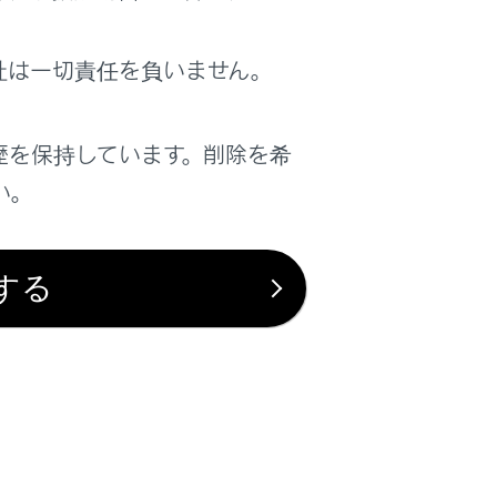
携帯電話の設定によっては、マルチメデ
社は一切責任を負いません。
場合があります。
歴を保持しています。削除を希
い。
があります。
する
を自動着信応答に設定したときは、携帯
、着信画面がマルチメディアシステムに
画像データが転送された場合、着信時に
画像が表示されます。（→
Bluetooth®