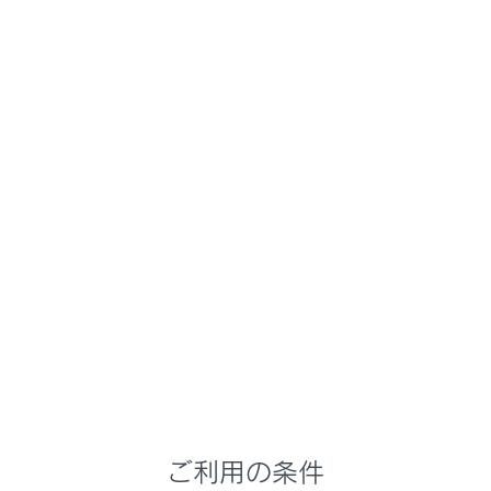
LC500/LC500h
取扱説明書
運転
運転のしかた
オートマチックトランスミッシ
ョン（LC500）
メニュー
目的や状況に応じてシフトポジションを選択してくださ
い。
シフトポジションの使用目的について
ご利用の条件
シフトポジションの切りかえ方法と表示につい
て