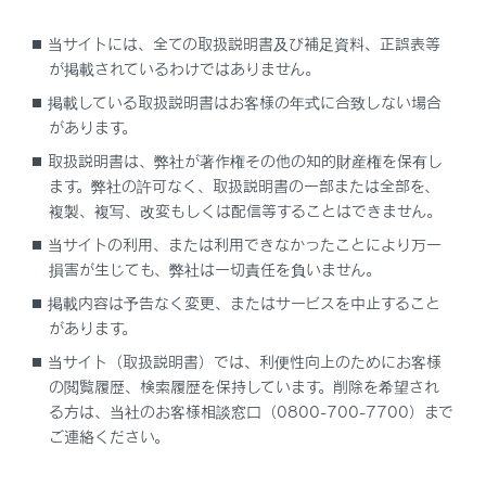
当サイトには、全ての取扱説明書及び補足資料、正誤表等
自動Pポジション切り替え機能を作動させず
が掲載されているわけではありません。
に、シフトポジションをNに保持したいときは
掲載している取扱説明書はお客様の年式に合致しない場合
があります。
走行モードの選択
取扱説明書は、弊社が著作権その他の知的財産権を保有し
ます。弊社の許可なく、取扱説明書の一部または全部を、
Dポジションでレンジ選択するには
複製、複写、改変もしくは配信等することはできません。
当サイトの利用、または利用できなかったことにより万一
Mモードでギヤ段選択するには
損害が生じても、弊社は一切責任を負いません。
掲載内容は予告なく変更、またはサービスを中止すること
があります。
当サイト（取扱説明書）では、利便性向上のためにお客様
の閲覧履歴、検索履歴を保持しています。削除を希望され
る方は、当社のお客様相談窓口（0800-700-7700）まで
合わせて見られているページ
ご連絡ください。