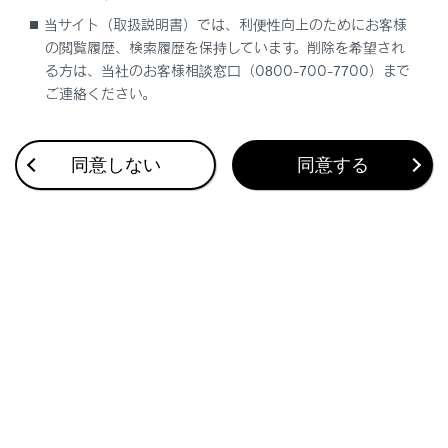
ば、発信できます。
当サイト（取扱説明書）では、利便性向上のためにお客様
携帯電話の機種によっては、携帯電話での操
の閲覧履歴、検索履歴を保持しています。削除を希望され
作が必要です。
る方は、当社のお客様相談窓口（0800-700-7700）まで
ご連絡ください。
同意しない
同意する
合わせて見られているページ
ステアリングスイッチで操作する
ウェイト／ポーズ信号を使って電話をかける
連絡先データの転送