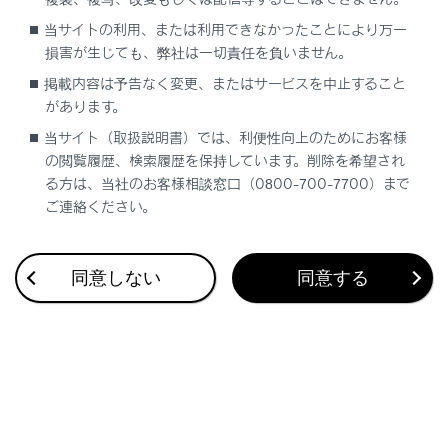
合わせて見られているページ
当サイトの利用、または利用できなかったことにより万一
損害が生じても、弊社は一切責任を負いません。
アクティブリヤウィング
掲載内容は予告なく変更、またはサービスを中止すること
サーキットモード（LC500）
があります。
ドライブモードセレクトスイッチ
当サイト（取扱説明書）では、利便性向上のためにお客様
の閲覧履歴、検索履歴を保持しています。削除を希望され
る方は、当社のお客様相談窓口（0800-700-7700）まで
ご連絡ください。
このページは役に立ちましたか？
同意しない
同意する
はい
いいえ
ブックマーク
あとで読む