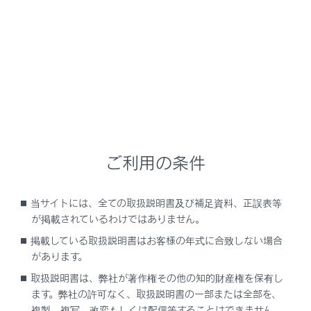
LC500/LC500h
取扱説明書
運転
運転のしかた
方向指示レバー
ご利用の条件
当サイトには、全ての取扱説明書及び補足資料、正誤表等
操作のしかた
が掲載されているわけではありません。
掲載している取扱説明書はお客様の年式に合致しない場合
があります。
取扱説明書は、弊社が著作権その他の知的財産権を保有し
ます。弊社の許可なく、取扱説明書の一部または全部を、
複製、複写、改変もしくは配信等することはできません。