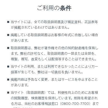
ドライバー設定を利用しない場合は、ゲストドライバー
ご利用の条件
モードで車両を使用できます。
ご利用にはG-Link契約が必要です。
当サイトには、全ての取扱説明書及び補足資料、正誤表等
が掲載されているわけではありません。
掲載している取扱説明書はお客様の年式に合致しない場合
ドライバー設定について
があります。
取扱説明書は、弊社が著作権その他の知的財産権を保有し
オーナードライバーを登録してドライバー設定
ます。弊社の許可なく、取扱説明書の一部または全部を、
機能を有効にする
複製、複写、改変もしくは配信等することはできません。
当サイトの利用、または利用できなかったことにより万一
マイセッティングを自動的に呼び出す
損害が生じても、弊社は一切責任を負いません。
掲載内容は予告なく変更、またはサービスを中止すること
マイセッティングを切りかえる
があります。
当サイト（取扱説明書）では、利便性向上のためにお客様
の閲覧履歴、検索履歴を保持しています。削除を希望され
る方は、当社のお客様相談窓口（0800-700-7700）まで