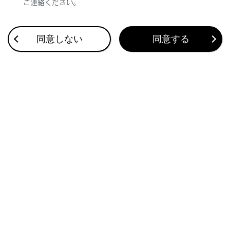
ご連絡ください。
合わせて見られているページ
同意しない
同意する
画面表示の設定を変更する
画面モードを切りかえる
サウンドやメディアの設定を変更する
このページは役に立ちましたか？
はい
いいえ