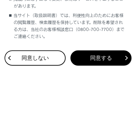
があります。
緊急通報中は、携帯電話の登録を削除でき
当サイト（取扱説明書）では、利便性向上のためにお客様
ません。
の閲覧履歴、検索履歴を保持しています。削除を希望され
®
Bluetooth
機器の状態によっては削除でき
る方は、当社のお客様相談窓口（0800-700-7700）まで
ない場合があります。
ご連絡ください。
同意しない
同意する
合わせて見られているページ
登録済みスマートフォンでApple CarPlay を使用する
Bluetooth®機器との接続
Android Autoを使用する