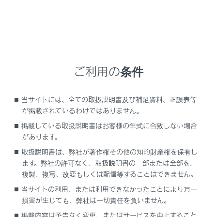
[削除]にタッチします。
ご利用の条件
当サイトには、全ての取扱説明書及び補足資料、正誤表等
が掲載されているわけではありません。
掲載している取扱説明書はお客様の年式に合致しない場合
他のユーザーがメイン機器に設定している機器の
があります。
場合、削除できません。
取扱説明書は、弊社が著作権その他の知的財産権を保有し
ます。弊社の許可なく、取扱説明書の一部または全部を、
[削除]にタッチします。
複製、複写、改変もしくは配信等することはできません。
当サイトの利用、または利用できなかったことにより万一
損害が生じても、弊社は一切責任を負いません。
知識
掲載内容は予告なく変更、またはサービスを中止すること