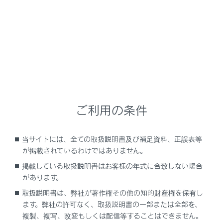
選択したエリアが拡大表示されます。
パノラミックビューは、車両の前後2カ所のいずれか
を拡大して表示させることができます。
拡大表示を解除するには、再度画面をタッチします。
ご利用の条件
知識
当サイトには、全ての取扱説明書及び補足資料、正誤表等
次の条件をすべて満たすと拡大機能を使用で
が掲載されているわけではありません。
きます。
掲載している取扱説明書はお客様の年式に合致しない場合
車速が12km/h以下
があります。
取扱説明書は、弊社が著作権その他の知的財産権を保有し
クリアランスソナーがONになっている
ます。弊社の許可なく、取扱説明書の一部または全部を、
複製、複写、改変もしくは配信等することはできません。
次のいずれかの条件を満たすと拡大表示が自