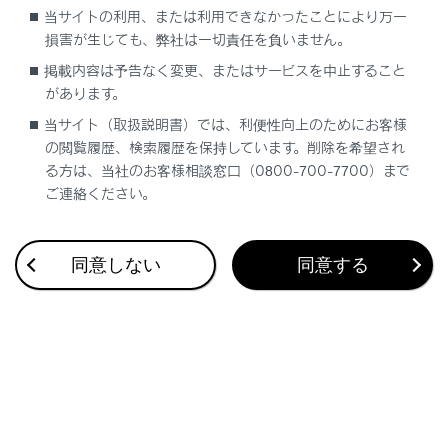
動的に解除されます。
当サイトの利用、または利用できなかったことにより万一
損害が生じても、弊社は一切責任を負いません。
車速が12km/h以上になった
掲載内容は予告なく変更、またはサービスを中止すること
クリアランスソナーをOFFにした
があります。
当サイト（取扱説明書）では、利便性向上のためにお客様
シフトレバーがRのときのパノラミックビュ
の閲覧履歴、検索履歴を保持しています。削除を希望され
ー＆ワイドフロントビューでは、拡大機能を
る方は、当社のお客様相談窓口（0800-700-7700）まで
使用できません。
ご連絡ください。
パノラミックビューの拡大表示は、ガイド
線を表示しません。
同意しない
同意する
合わせて見られているページ