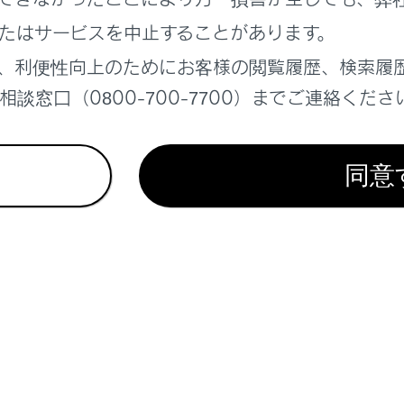
たはサービスを中止することがあります。
、利便性向上のためにお客様の閲覧履歴、検索履
去ボタン
談窓口（0800-700-7700）までご連絡くださ
映像を消して、ナビゲーション画面など以前表示していた画面
ード切りかえボタン
ルービュー／ムービングビューを切りかえます。
同意
止／再回転ボタン
示を一時停止、再開します。
マイズ設定ボタン
リングビュー自動表示や車両のボデーカラー、クリアランスソ
→
パノラミックビューモニターの設定を変更する
）
リアランスソナーがONのときのみ、シースルービュー／ムー