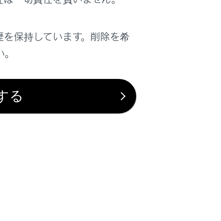
歴を保持しています。削除を希
い。
にもどります。
する
ナーの検知距離などの設定を変更できま
ビングビューを表示できます。（クリアラ