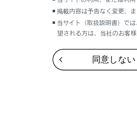
掲載内容は予告なく変更、ま
当サイト（取扱説明書）では
画面消
望される方は、当社のお客様相
カメラ
画面モ
シース
同意しない
一時停
回転表
カスタ
コーナ
す。（
知識
ク