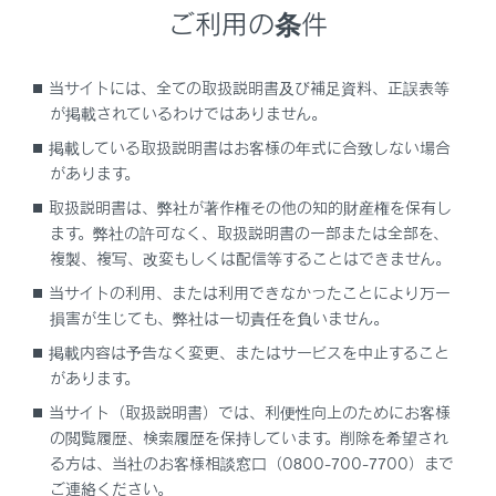
ご利用の条件
続されます。
連絡先データ転送中は、次のように対応し
当サイトには、全ての取扱説明書及び補足資料、正誤表等
ます。
が掲載されているわけではありません。
手動転送（OPP）中に着信を受けた場合
掲載している取扱説明書はお客様の年式に合致しない場合
は、携帯電話本体での通話になります。
があります。
手動転送中はマルチメディアシステムか
取扱説明書は、弊社が著作権その他の知的財産権を保有し
ら発信できません。
ます。弊社の許可なく、取扱説明書の一部または全部を、
複製、複写、改変もしくは配信等することはできません。
携帯電話が自動転送（PBAP）にも手動
転送（OPP）にも対応していない場合、
当サイトの利用、または利用できなかったことにより万一
®
損害が生じても、弊社は一切責任を負いません。
Bluetooth
を使用して連絡先データを転
送できません。ただし、連絡先データは
掲載内容は予告なく変更、またはサービスを中止すること
USBメモリーから転送できます。
があります。
当サイト（取扱説明書）では、利便性向上のためにお客様
連絡先データ転送中にエンジンスイッチ
の閲覧履歴、検索履歴を保持しています。削除を希望され
＜パワースイッチ＞をOFFにした場合、
る方は、当社のお客様相談窓口（0800-700-7700）まで
転送は中止されます。この場合は、エン
ご連絡ください。