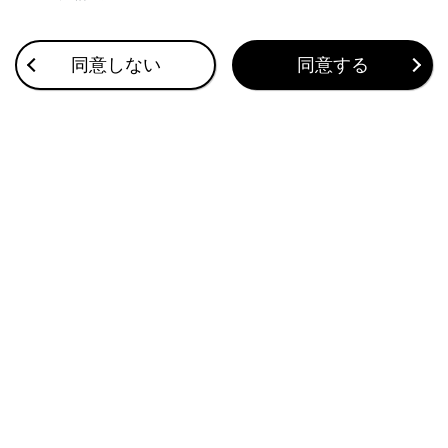
ジン＜ハイブリッドシステム＞を始動し
て、再度転送操作をやりなおしてくださ
い。
同意しない
同意する
次の場合、転送中の連絡先データは保存さ
れません。（転送された一部のデータも保存
されません。）
マルチメディアシステム側のメモリ容量
により途中で自動転送（PBAP）が終了
したとき。
何らかの原因で自動転送（PBAP）が中
断されたとき。
マルチメディアシステム側の連絡先データを
携帯電話に転送することはできません。
®
連絡先データ転送中は、Bluetooth
オーデ
ィオの接続が切断されることがあります。こ