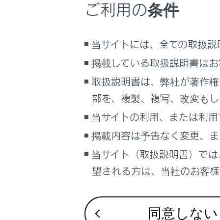
ご利用の条件
こんなときは
i
て
ブックマーク
当サイトには、全ての取扱説
あとで読む
掲載している取扱説明書はお
警告
PDFで見る
取扱説明書は、弊社が著作権
車両
安
部を、複製、複写、改変もし
マルチメディア
当サイトの利用、または利用
画面表示設定
注意
掲載内容は予告なく変更、ま
個人情報の取扱いについて
接
当サイト（取扱説明書）では
サイト利用について
す
望される方は、当社のお客様相
お問い合わせ
れ
i
あ
同意しない