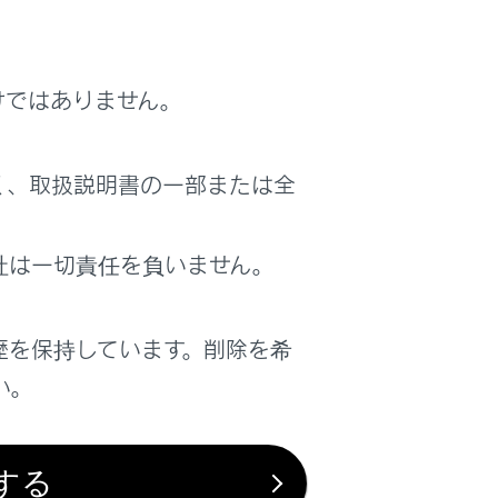
honeに切りかえたとき、前回、最後に再生し
場合があります。
けではありません。
く、取扱説明書の一部または全
ださい。
社は一切責任を負いません。
ボックスが完全に閉じない可能性がありま
歴を保持しています。削除を希
Pod/iPhoneや端子が破損するおそ
い。
きにiPod/iPhoneが故障するおそれが
する