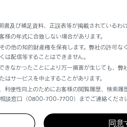
Pod/iPhoneを接続している状態で、他ソースからiPod/iP
いたトラックから再生されます。機器によっては再生されない
明書及び補足資料、正誤表等が掲載されているわ
客様の年式に合致しない場合があります。
その他の知的財産権を保有します。弊社の許可な
全のため、運転者は運転中にiPod/iPhoneを操作しないでく
くは配信等することはできません。
できなかったことにより万一損害が生じても、弊
たはサービスを中止することがあります。
続するiPod/iPhoneの形やサイズによっては、コンソール
、利便性向上のためにお客様の閲覧履歴、検索履
。この場合、無理矢理コンソールボックスを閉じないでください。i
談窓口（0800-700-7700）までご連絡くださ
があります。
Pod/iPhoneを車室内に放置しないでください。車室内が高温のと
ります。
同意