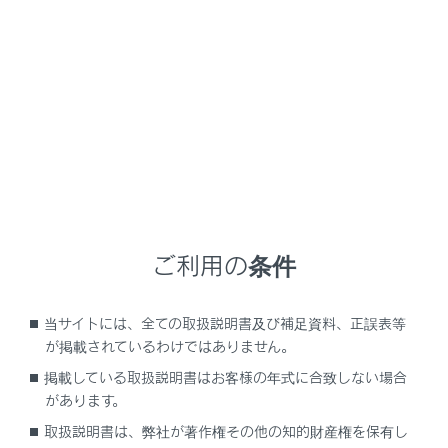
ヘッドラ
[画面テーマの自動切り替え]
ができま
[画面テ
[昼間モード（ライト）]
きます。
[画面テ
[夜間モード（ダーク）]
きます。
ご利用の条件
[明るさ]
画面の明
[コントラスト]
画面のコ
当サイトには、全ての取扱説明書及び補足資料、正誤表等
が掲載されているわけではありません。
掲載している取扱説明書はお客様の年式に合致しない場合
[カメラ]
があります。
設定項目
取扱説明書は、弊社が著作権その他の知的財産権を保有し