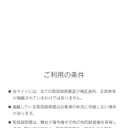
UX200
取扱説明書
運転する前に
ハンドル位置・ミラー
ハンドル
メニュー
ご利用の条件
調整のしかた
当サイトには、全ての取扱説明書及び補足資料、正誤表等
が掲載されているわけではありません。
ホーン（警音器）を使うには
掲載している取扱説明書はお客様の年式に合致しない場合
があります。
取扱説明書は、弊社が著作権その他の知的財産権を保有し