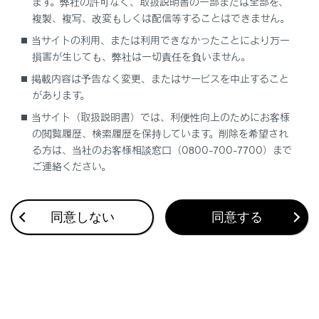
ます。弊社の許可なく、取扱説明書の一部または全部を、
複製、複写、改変もしくは配信等することはできません。
当サイトの利用、または利用できなかったことにより万一
合わせて見られているページ
損害が生じても、弊社は一切責任を負いません。
掲載内容は予告なく変更、またはサービスを中止すること
バックドア
があります。
ドアミラー
当サイト（取扱説明書）では、利便性向上のためにお客様
キー
の閲覧履歴、検索履歴を保持しています。削除を希望され
る方は、当社のお客様相談窓口（0800-700-7700）まで
ご連絡ください。
このページは役に立ちましたか？
同意しない
同意する
はい
いいえ