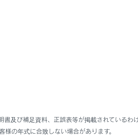
装置について
バー異常時対応システム
異常時対応システムは、自動車専用道路（一部除く）を走行中
た場合に、自動的に自車線内で自車を減速、停車させるシステ
ーントレーシングアシスト）制御中に、手放しなどの無操作運転
ると、周囲に警告を行いながら自車線内で減速、停車し、衝突
明書及び補足資料、正誤表等が掲載されているわ
ヘルプネット
自動接続による運転者の救命要請も行います
客様の年式に合致しない場合があります。