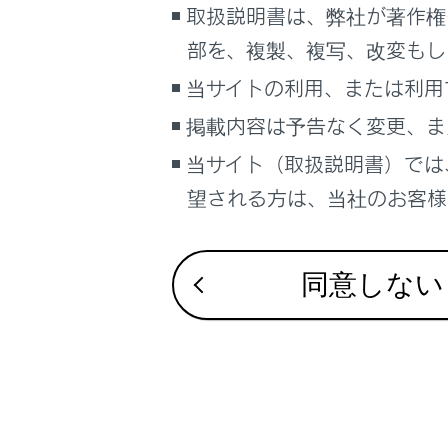
取扱説明書は、弊社が著作権
システム
こんなときは
部を、複製、複写、改変もし
ブックマーク
B 「警告
当サイトの利用、または利用
あとで読む
掲載内容は予告なく変更、ま
C 「警告
PDFで見る
当サイト（取扱説明書）では
車両
望される方は、当社のお客様相
D 「減速
マルチメディア
画面表示設定
E 「停止
同意しない
個人情報の取扱いについて
サイト利用について
お問い合わせ
合わせて見ら