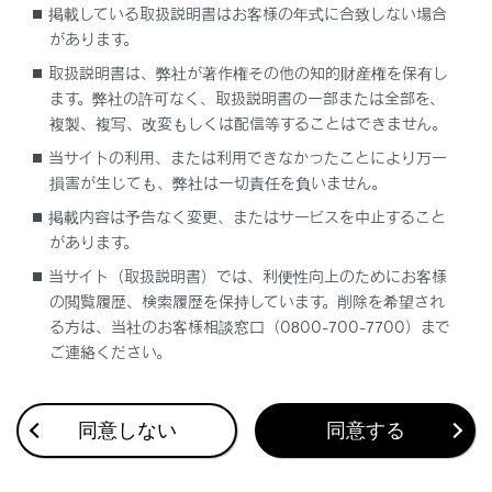
掲載している取扱説明書はお客様の年式に合致しない場合
があります。
取扱説明書は、弊社が著作権その他の知的財産権を保有し
ます。弊社の許可なく、取扱説明書の一部または全部を、
複製、複写、改変もしくは配信等することはできません。
当サイトの利用、または利用できなかったことにより万一
損害が生じても、弊社は一切責任を負いません。
掲載内容は予告なく変更、またはサービスを中止すること
があります。
合わせて見られているページ
当サイト（取扱説明書）では、利便性向上のためにお客様
の閲覧履歴、検索履歴を保持しています。削除を希望され
地図を更新する
る方は、当社のお客様相談窓口（0800-700-7700）まで
ご連絡ください。
TSPSサービスについて
先読みエコドライブ
同意しない
同意する