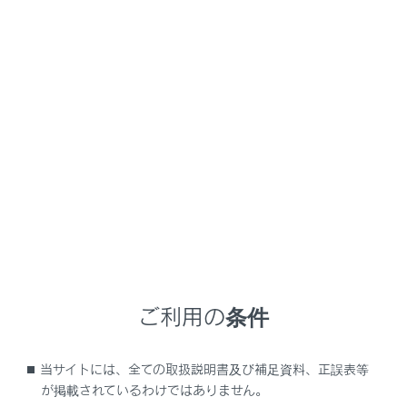
UX200
取扱説明書
マルチメディア
ナビゲーション
VICS・交通情報
気象、災害情報のエリア表示
気象、災害情報を受信すると地図上に自動的に該当エリ
アがハイライト表示されます。
ご利用の条件
当サイトには、全ての取扱説明書及び補足資料、正誤表等
が掲載されているわけではありません。