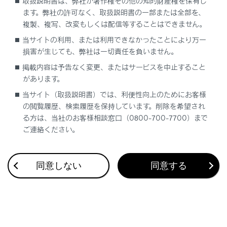
取扱説明書は、弊社が著作権その他の知的財産権を保有し
ます。弊社の許可なく、取扱説明書の一部または全部を、
複製、複写、改変もしくは配信等することはできません。
当サイトの利用、または利用できなかったことにより万一
損害が生じても、弊社は一切責任を負いません。
合わせて見られているページ
掲載内容は予告なく変更、またはサービスを中止すること
があります。
レーダークルーズコントロール（全車速追従機能付き）
当サイト（取扱説明書）では、利便性向上のためにお客様
フォグランプスイッチ
の閲覧履歴、検索履歴を保持しています。削除を希望され
ASC（アクティブサウンドコントロール）
る方は、当社のお客様相談窓口（0800-700-7700）まで
ご連絡ください。
このページは役に立ちましたか？
同意しない
同意する
はい
いいえ