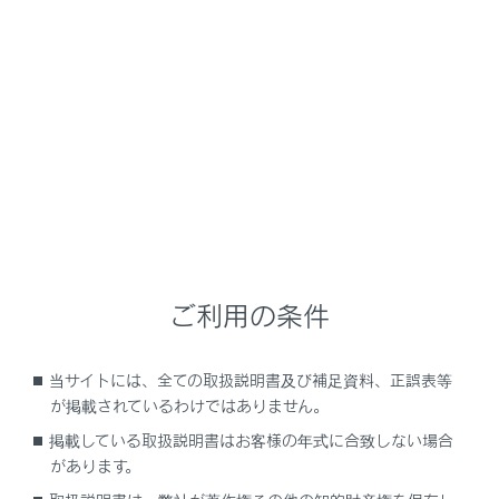
UX200
取扱説明書
運転
運転支援装置について
Lexus Safety System +
メニュー
Lexus Safety System +は、次の運転支援装置によって
運転者を補助し、安全で快適なドライブを支援します。
ご利用の条件
運転支援装置
当サイトには、全ての取扱説明書及び補足資料、正誤表等
が掲載されているわけではありません。
前方センサー
掲載している取扱説明書はお客様の年式に合致しない場合
があります。