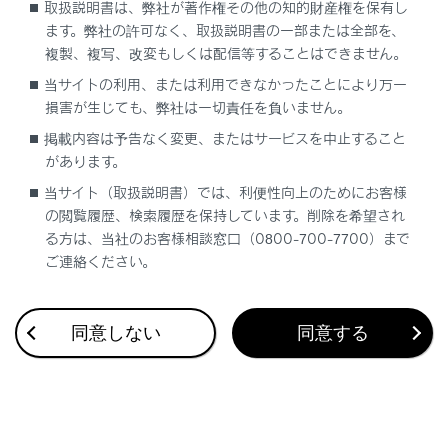
取扱説明書は、弊社が著作権その他の知的財産権を保有し
ます。弊社の許可なく、取扱説明書の一部または全部を、
複製、複写、改変もしくは配信等することはできません。
当サイトの利用、または利用できなかったことにより万一
損害が生じても、弊社は一切責任を負いません。
合わせて見られているページ
掲載内容は予告なく変更、またはサービスを中止すること
があります。
バックドア
当サイト（取扱説明書）では、利便性向上のためにお客様
ドアミラー
の閲覧履歴、検索履歴を保持しています。削除を希望され
インナーミラー
る方は、当社のお客様相談窓口（0800-700-7700）まで
ご連絡ください。
同意しない
同意する
このページは役に立ちましたか？
はい
いいえ