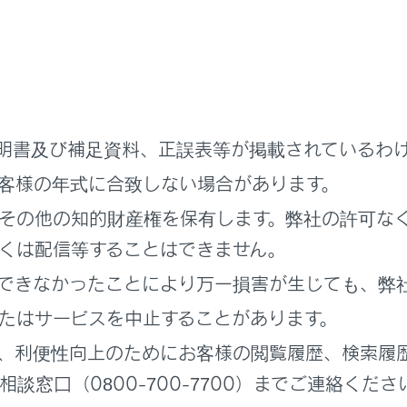
先]にタッチします。
を選択します。
ト（w）／ポーズ（p）信号が含まれる電話番号を選択します。
号にウェイト（w）信号が含まれている場合、[
]を選択しま
明書及び補足資料、正誤表等が掲載されているわ
客様の年式に合致しない場合があります。
その他の知的財産権を保有します。弊社の許可な
くは配信等することはできません。
できなかったことにより万一損害が生じても、弊
たはサービスを中止することがあります。
、利便性向上のためにお客様の閲覧履歴、検索履
談窓口（0800-700-7700）までご連絡くださ
]にタッチすると、ウェイト（w）信号で一時停止された番号