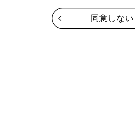
す
同意しない
知識
携
（
本
本
き
合わせて見ら