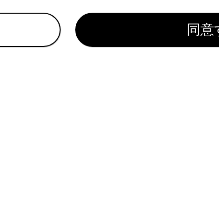
。途中にポーズ（p）信号が含まれる場合は2秒停止し、続く番
同意
帯電話の機種によっては、携帯電話の画面にウェイト信号はセ
,）で表示されます。
機能は、国際電話などを利用するときに使用します。
機能は、留守番電話や銀行の電話サービスなど、電話主体のサ
ます。ウェイト（w）／ポーズ（p）信号を含んだ電話番号は
れているページ
このページ