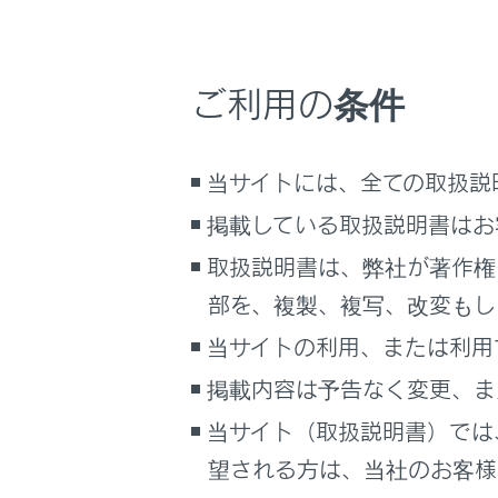
こんなときは
[連絡
連絡先
ブックマーク
ご利用の条件
ウェイ
あとで読む
電話番
PDFで見る
当サイトには、全ての取扱説
車両
掲載している取扱説明書はお
マルチメディア
取扱説明書は、弊社が著作権
画面表示設定
部を、複製、複写、改変もし
個人情報の取扱いについて
当サイトの利用、または利用
サイト利用について
掲載内容は予告なく変更、ま
お問い合わせ
当サイト（取扱説明書）では
望される方は、当社のお客様相
[