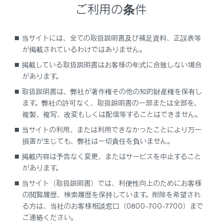
ご利用の条件
除されます。
発信履歴は、状況によって次のように登録
されます。
当サイトには、全ての取扱説明書及び補足資料、正誤表等
が掲載されているわけではありません。
連絡先またはマルチメディアシステムに
掲載している取扱説明書はお客様の年式に合致しない場合
登録されている電話番号に発信した場
があります。
合、そのデータに名称情報および画像情
取扱説明書は、弊社が著作権その他の知的財産権を保有し
報があると、名称および画像も登録され
ます。弊社の許可なく、取扱説明書の一部または全部を、
ます。
複製、複写、改変もしくは配信等することはできません。
同一電話番号に発信した場合は、発信先
当サイトの利用、または利用できなかったことにより万一
名称のあとに発信回数が表示されます。
損害が生じても、弊社は一切責任を負いません。
掲載内容は予告なく変更、またはサービスを中止すること
着信履歴は、状況によって次のように登録
があります。
されます。
当サイト（取扱説明書）では、利便性向上のためにお客様
連絡先に登録してある電話番号から着信
の閲覧履歴、検索履歴を保持しています。削除を希望され
した場合、そのデータに名称情報および
る方は、当社のお客様相談窓口（0800-700-7700）まで
画像情報があると、名称および画像も登
ご連絡ください。