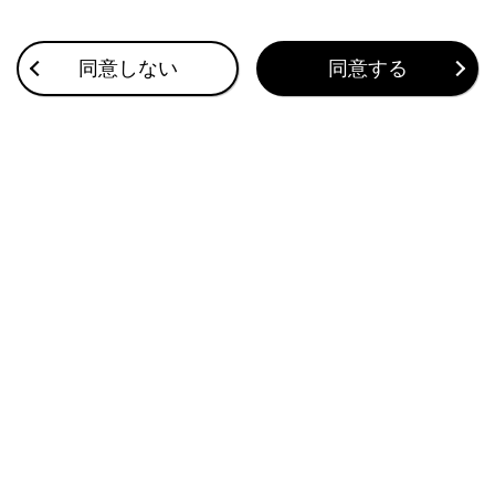
録されます。
同一電話番号から着信した場合は、すべ
同意しない
同意する
て登録されます。
不在着信および着信拒否も登録されま
す。
相手先電話番号の通知がない場合は、
「非通知」と登録されます。
保留した通話も履歴に登録されます。
携帯電話の機種によっては、国際電話がかけ
られない場合があります。