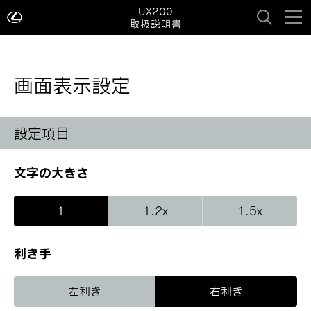
UX200
取扱説明書
画面表示設定
設定項目
文字の大きさ
1
1.2x
1.5x
利き手
左利き
右利き