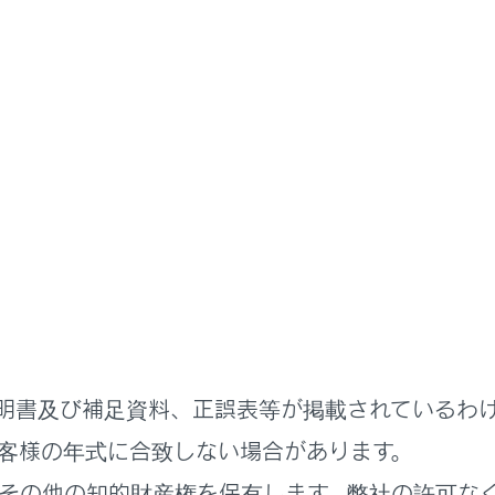
装置について
発進告知機能
進後、自車が停止し続けた場合、警告ブザーとマルチインフォ
す。
進告知機能
明書及び補足資料、正誤表等が掲載されているわ
客様の年式に合致しない場合があります。
その他の知的財産権を保有します。弊社の許可な