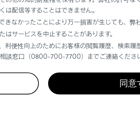
くは配信等することはできません。
れているページ
このページ
できなかったことにより万一損害が生じても、弊
ーズコントロール（全車速追従機能付き）
たはサービスを中止することがあります。
スイッチ
、利便性向上のためにお客様の閲覧履歴、検索履
ィブサウンドコントロール）
談窓口（0800-700-7700）までご連絡くださ
同意