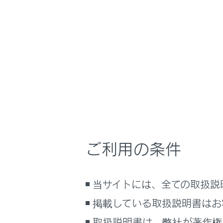
UX200
取扱説明書
運転
運転支援
ホーム
先行車
はじめに
安全・安心のために
走行に関する情報表示
先行車の発
運転する前に
する機能で
運転
ご利用の条件
室内装備・機能
マルチメディア
先行車発
当サイトには、全ての取扱説
お手入れのしかた
万一の場合には
掲載している取扱説明書はお
車両情報
取扱説明書は、弊社が著作権