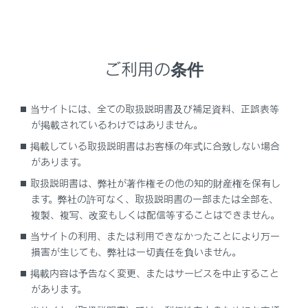
タイヤがパンクしたときは
パンクしたまま走行しないでください。
短い距離でも、タイヤとホイールが修理できない
ほど損傷したり、思わぬ事故につながるおそれが
ご利用の条件
あり危険です。
当サイトには、全ての取扱説明書及び補足資料、正誤表等
が掲載されているわけではありません。
ジャッキで車体を持ち上げる前に
掲載している取扱説明書はお客様の年式に合致しない場合
があります。
工具とジャッキの位置
取扱説明書は、弊社が著作権その他の知的財産権を保有し
ます。弊社の許可なく、取扱説明書の一部または全部を、
ジャッキを取り出すには
複製、複写、改変もしくは配信等することはできません。
当サイトの利用、または利用できなかったことにより万一
応急用タイヤを取り出すには
損害が生じても、弊社は一切責任を負いません。
掲載内容は予告なく変更、またはサービスを中止すること
パンクしたタイヤを交換するには
があります。