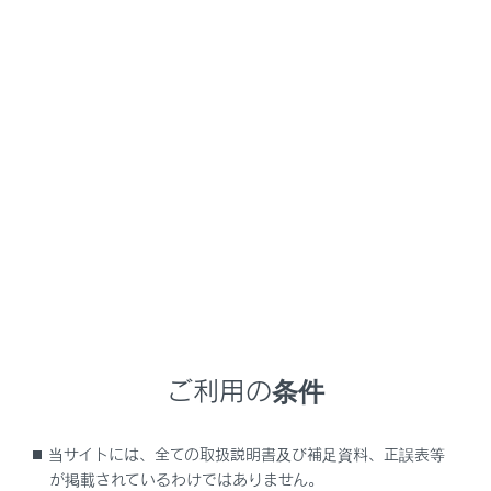
自動保守点検を何回も連続し
帯電話サービスエリア外）
消灯
点滅
手動保守点検に失敗したとき
関連機器に異常があるとき
ヘルプネット専用補助バッテ
たとき
ご利用の条件
エンジンスイッチ＜パワースイ
当サイトには、全ての取扱説明書及び補足資料、正誤表等
たとき（約5秒間）
点灯
点灯
が掲載されているわけではありません。