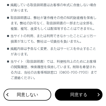
掲載している取扱説明書はお客様の年式に合致しない場合
関連機器に異常があるとき
があります。
取扱説明書は、弊社が著作権その他の知的財産権を保有し
消灯
消灯
ヘルプネットサービスの契約
ます。弊社の許可なく、取扱説明書の一部または全部を、
複製、複写、改変もしくは配信等することはできません。
当サイトの利用、または利用できなかったことにより万一
関連機器が動作していないと
損害が生じても、弊社は一切責任を負いません。
消灯
消灯
掲載内容は予告なく変更、またはサービスを中止すること
があります。
手動保守点検をしていないと
当サイト（取扱説明書）では、利便性向上のためにお客様
の閲覧履歴、検索履歴を保持しています。削除を希望され
る方は、当社のお客様相談窓口（0800-700-7700）まで
ご連絡ください。
警告
表示灯が以下のときには、ヘルプネットシステ
同意しない
同意する
ムに異常があることをお知らせしています｡こ
れらの異常表示がされたとき、システムが正常